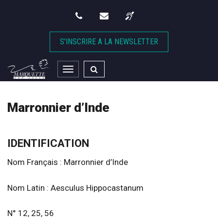
Gestion des traceurs
S'INSCRIRE A LA NEWSLETTER
Toggle
navigation
Marronnier d’Inde
IDENTIFICATION
Nom Français : Marronnier d’Inde
Nom Latin : Aesculus Hippocastanum
N° 12, 25, 56