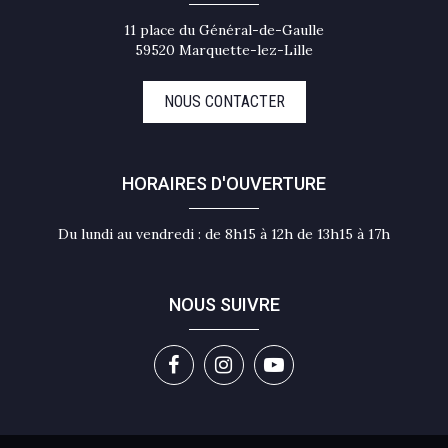
11 place du Général-de-Gaulle
59520 Marquette-lez-Lille
NOUS CONTACTER
HORAIRES D'OUVERTURE
Du lundi au vendredi : de 8h15 à 12h de 13h15 à 17h
NOUS SUIVRE
Lien
Lien
Lien
vers
vers
vers
le
le
la
compte
compte
chaîne