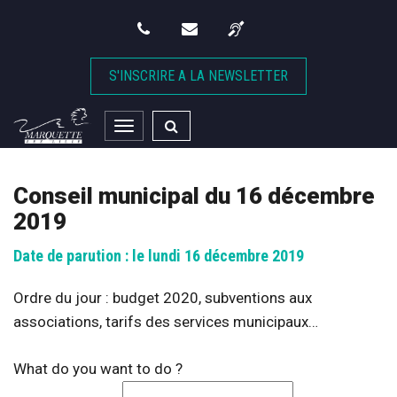
Gestion des traceurs
S'INSCRIRE A LA NEWSLETTER
Toggle
navigation
Conseil municipal du 16 décembre
2019
Date de parution : le lundi 16 décembre 2019
Ordre du jour : budget 2020, subventions aux
associations, tarifs des services municipaux…
What do you want to do ?