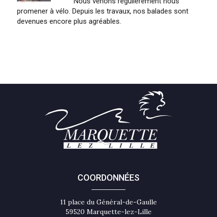
ûle de
Nous venons régulièrement nous
s
promener à vélo. Depuis les travaux, nos balades sont
Marqu
devenues encore plus agréables.
pour 
COORDONNÉES
11 place du Général-de-Gaulle
59520 Marquette-lez-Lille