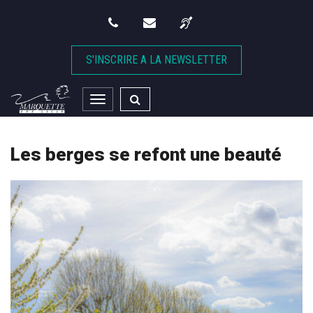
Gestion des traceurs
S'INSCRIRE A LA NEWSLETTER
Toggle
navigation
Les berges se refont une beauté