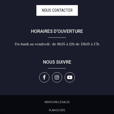
NOUS CONTACTER
HORAIRES D'OUVERTURE
Du lundi au vendredi : de 8h15 à 12h de 13h15 à 17h
NOUS SUIVRE
Lien
Lien
Lien
vers
vers
vers
le
le
la
compte
compte
chaîne
MENTIONS LÉGALES
Facebook
Instagram
Youtube
PLAN DU SITE