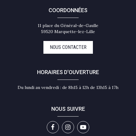
COORDONNÉES
11 place du Général-de-Gaulle
59520 Marquette-lez-Lille
NOUS CONTACTER
HORAIRES D'OUVERTURE
Du lundi au vendredi : de 8h15 à 12h de 13h15 à 17h
NOUS SUIVRE
Lien
Lien
Lien
vers
vers
vers